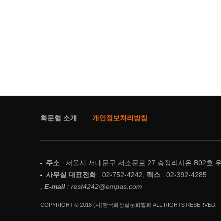
화문협 소개
개인정보처리방침
주소
: 서울시 서대문구 서소문로 27 충정리시온 B02호 우
사무실 대표전화
: 02-752-4242,
팩스
: 02-392-4285
,
E-mail
: rest4242@empas.com
COPYRIGHT © 2018 (사)한국화장실문화협회 ALL RIGHTS RESERVED.