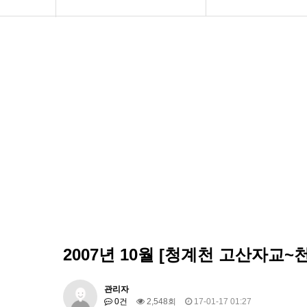
공지사항
인사말씀
화문협소개
화문협 주요사업(10
관리인교육
연혁
시상관련
한국생활악취연구
품질인증
사진으로 보는 행사
게시판 신청
간담회현황
기부금모금 실적공
2007년 10월 [청계천 고산자교~
관리자
0건
2,548회
17-01-17 01:27