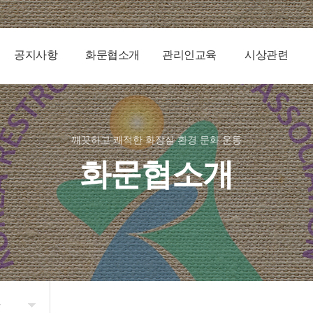
공지사항
화문협소개
관리인교육
시상관련
깨끗하고 쾌적한 화장실 환경 문화 운동
화문협소개