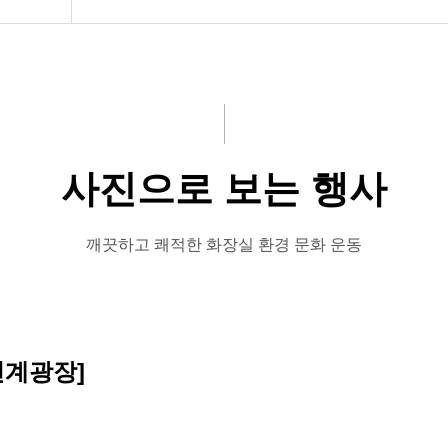
개)
사진으로 보는 행사
소
깨끗하고 쾌적한 화장실 환경 문화 운동
개
천계광장]