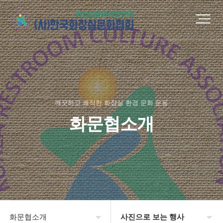
깨끗하고 쾌적한 화장실 환경 문화 운동
화문협소개
화문협소개
사진으로 보는 행사