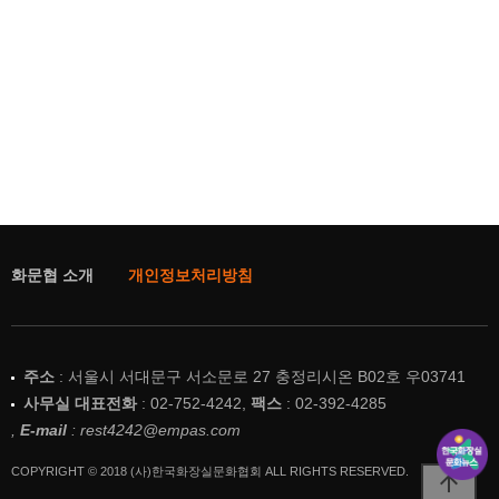
화문협 소개
개인정보처리방침
주소
: 서울시 서대문구 서소문로 27 충정리시온 B02호 우03741
사무실 대표전화
: 02-752-4242,
팩스
: 02-392-4285
,
E-mail
: rest4242@empas.com
COPYRIGHT © 2018 (사)한국화장실문화협회 ALL RIGHTS RESERVED.
arrow_upward