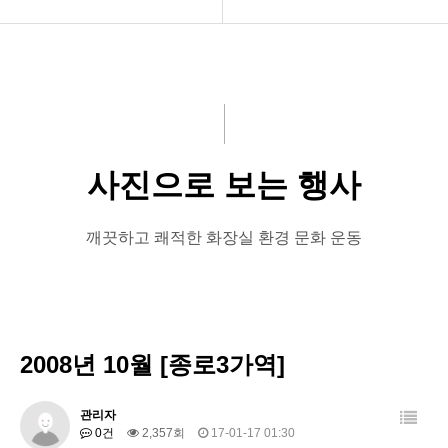
공지사항
인사말씀
화문협소개
화문협 주요사업(10개)
관리인교육
연혁
사진으로 보는 행사
시상관련
한국생활악취연구소
품질인증
사진으로 보는 행사
깨끗하고 쾌적한 화장실 환경 문화 운동
게시판 신청
간담회현황
기부금모금 실적공개
2008년 10월 [종로3가역]
관리자
0건
2,357회
17-01-17 01:30