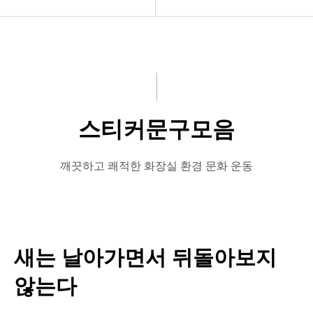
공지사항
액자
화문협소개
스티커
관리인교육
표지판
스티커문구모음
시상관련
비디오
품질인증
서적
깨끗하고 쾌적한 화장실 환경 문화 운동
게시판 신청
스티커액자신청
스티커문구모음
새는 날아가면서 뒤돌아보지
자유게시판
않는다
머문자리 서포터즈