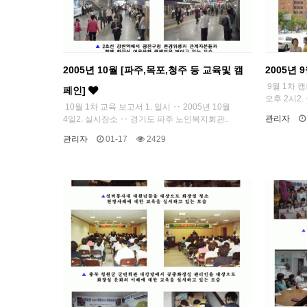
2005년 10월 [파주,목포,청주 등 교육및 캠
2005년 
9월 1차 캠
페인]
오후 2시2.
10월 1차 교육 보고서 1. 일시 ‥ 2005년 10월
관리자
4일2. 실시장소 ‥ 경기도 파주 노인복지회관..
관리자
01-17
2429