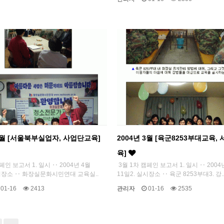
 4월 [서울북부실업자, 사업단교육]
2004년 3월 [육군8253부대교육,
육]
페인 보고서 1. 일시 ‥ 2004년 4월
3월 1차 캠페인 보고서 1. 일시 ‥ 2004
실시장소 ‥ 화장실문화시민연대 교육실..
11일2. 실시장소 ‥ 육군 8253부대3. 강.
01-16
2413
관리자
01-16
2535