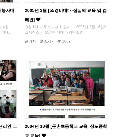
실버봉사대
2005년 3월 [55경비대대·잠실역 교육 및 캠
페인]
년 4월
3월 1차 교육 보고서 1. 일시 ‥ 2005년 3월 16일2.
가내..
실시장소 ‥ 55경비대대 대강당3. 강..
관리자
01-17
2662
 관리인 교
2004년 10월 [둔촌초등학교 교육, 상도중학
교 교육]