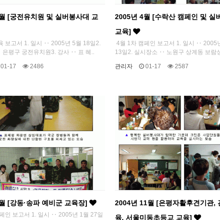
 5월 [궁전유치원 및 실버봉사대 교
2005년 4월 [수락산 캠페인 및 
교육]
 보고서 1. 일시 ‥ 2005년 5월 18일2.
4월 1차 캠페인 보고서 1. 일시 ‥ 2005
 은평구 궁전유치원3. 강사 ‥ 표 혜..
13일2. 실시장소 ‥ 노원구 상계동 보람상
01-17
2486
관리자
01-17
2587
1월 [강동·송파 예비군 교육장]
2004년 11월 [은평자활후견기관,
페인 보고서 1. 일시 ‥ 2005년 1월 27일
육, 서울미동초등교 교육]