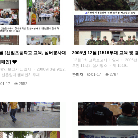
 3월 [선일초등학교 교육, 실버봉사대
2005년 12월 [1519부대 교육 및
12월 1차 교육보고서 1. 일시 ‥ 2005년
캠페인]
오전 11시2. 실시장소 ‥ 제 1519..
페인 보고서 1. 일시 ‥ 2006년 3월 9일2.
관리자
01-17
2767
신촌일대 켐페인3. 주제 ..
01-17
2552