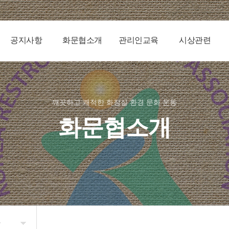
공지사항
화문협소개
관리인교육
시상관련
깨끗하고 쾌적한 화장실 환경 문화 운동
화문협소개