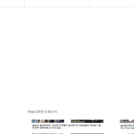
공지사항
인사말씀
화문협소개
화문협 주요사업(10
관리인교육
연혁
시상관련
한국생활악취연구
품질인증
사진으로 보는 행사
게시판 신청
간담회현황
기부금모금 실적공
Total 229건
8 페이지