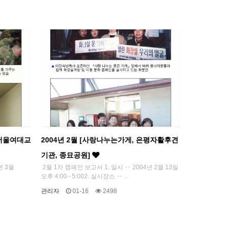
 서울여대교
2004년 2월 [사랑나누는가게, 은평자활후견
기관, 종묘공원]
년 3월
2월 1차 캠페인 보고서 1. 일시 ‥ 2004년 2월 13일
.
오후 4:00∼5:002. 실시장소 ‥ ..
관리자
01-16
2498