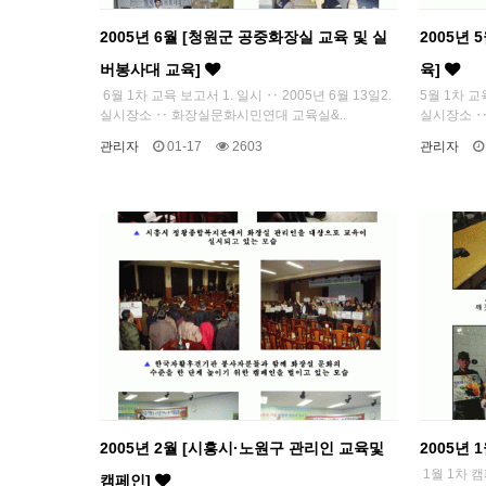
2005년 6월 [청원군 공중화장실 교육 및 실
2005년
버봉사대 교육]
육]
6월 1차 교육 보고서 1. 일시 ‥ 2005년 6월 13일2.
5월 1차 교육
실시장소 ‥ 화장실문화시민연대 교육실&..
실시장소 ‥
관리자
01-17
2603
관리자
2005년 2월 [시흥시·노원구 관리인 교육및
2005년 
1월 1차 캠
캠페인]