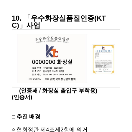
10. 「우수화장실품질인증(KT
C)」사업
(인증패 / 화장실 출입구 부착용)
(인증서)
□ 추진 배경
○ 협회정관 제4조제2항에 의거