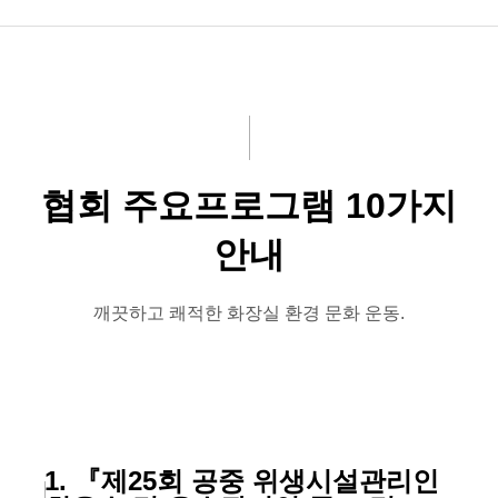
공지사항
화문협소개
관리인교육
협회 주요프로그램 10가지
시상관련
안내
품질인증
게시판 신청
깨끗하고 쾌적한 화장실 환경 문화 운동.
1. 『제25회 공중 위생시설관리인