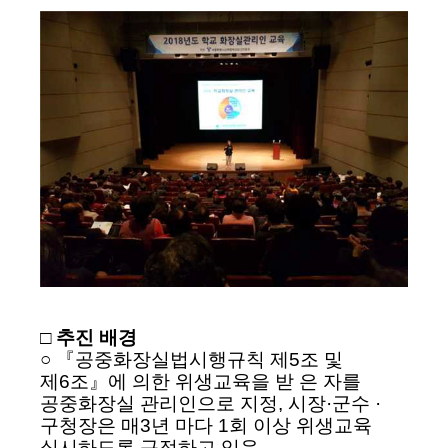
□ 추진 배경
○ 『공중화장실법시행규칙 제5조 및
제6조』에 의한 위생교육을 받 은 자를
공중화장실 관리인으로 지정, 시장·군수 ·
구청장은 매3년 마다 1회 이상 위생교육
실시하도록 규정하고 있음.