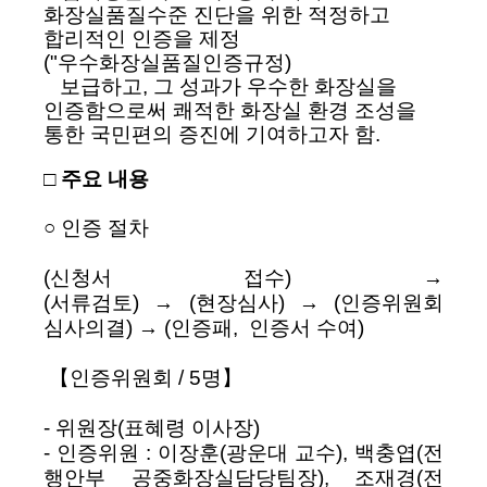
화장실품질수준 진단을 위한 적정하고
합리적인 인증을 제정
("우수화장실품질인증규정)
보급하고, 그 성과가 우수한 화장실을
인증함으로써 쾌적한 화장실 환경 조성을
통한 국민편의 증진에 기여하고자 함.
□ 주요 내용
○ 인증 절차
(신청서 접수) →
(서류검토)
→
(현장심사)
→
(인증위원회
심사의결)
→
(인증패, 인증서 수여)
【인증위원회 / 5명】
- 위원장(표혜령 이사장)
- 인증위원 : 이장훈(광운대 교수), 백충엽(전
행안부 공중화장실담당팀장), 조재경(전