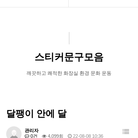
공지사항
액자
화문협소개
스티커
관리인교육
표지판
스티커문구모음
시상관련
비디오
품질인증
서적
깨끗하고 쾌적한 화장실 환경 문화 운동
게시판 신청
스티커액자신청
스티커문구모음
달팽이 안에 달
자유게시판
머문자리 서포터즈
관리자
0건
4,099회
22-08-08 10:36