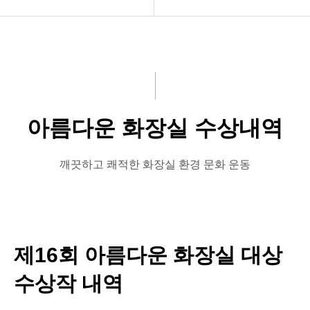
공지사항
우수관리인 시상
화문협소개
아름다운 화장실시상
관리인교육
아름다운 화장실 수상내역
시상관련
품질인증
깨끗하고 쾌적한 화장실 환경 문화 운동
게시판 신청
제16회 아름다운 화장실 대상
수상작 내역