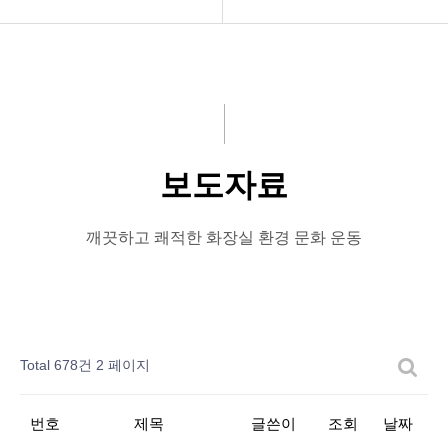
공지사항
공지사항
화문협소개
보도자료
관리인교육
좋은화장실
보도자료
시상관련
미운화장실
품질인증
시민이뽑은Best&Worst
깨끗하고 쾌적한 화장실 환경 문화 운동
게시판 신청
Total 678건
2 페이지
번호
제목
글쓴이
조회
날짜