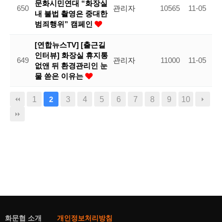
문화시민연대 “화장실
650
관리자
10565
11-05
내 불법 촬영은 중대한
범죄행위” 캠페인
[연합뉴스TV] [출근길
인터뷰] 화장실 휴지통
649
관리자
11000
11-05
없앤 뒤 환경관리인 눈
물 쏟은 이유는
1
3
4
5
6
7
8
9
10
2
화문협 소개
개인정보처리방침