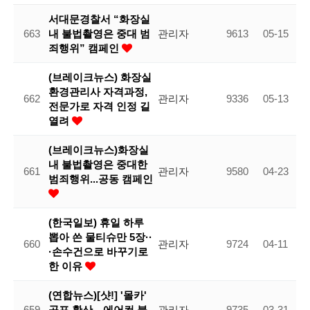
서대문경찰서 “화장실
663
내 불법촬영은 중대 범
관리자
9613
05-15
죄행위” 캠페인
(브레이크뉴스) 화장실
환경관리사 자격과정,
662
관리자
9336
05-13
전문가로 자격 인정 길
열려
(브레이크뉴스)화장실
내 불법촬영은 중대한
661
관리자
9580
04-23
범죄행위...공동 캠페인
(한국일보) 휴일 하루
뽑아 쓴 물티슈만 5장··
660
관리자
9724
04-11
·손수건으로 바꾸기로
한 이유
(연합뉴스)[샷!] '몰카'
659
공포 확산…에어컨 불
관리자
9735
03-31