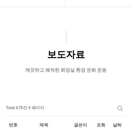
공지사항
공지사항
화문협소개
보도자료
관리인교육
좋은화장실
보도자료
시상관련
미운화장실
품질인증
시민이뽑은Best&Worst
깨끗하고 쾌적한 화장실 환경 문화 운동
게시판 신청
Total 678건
4 페이지
번호
제목
글쓴이
조회
날짜