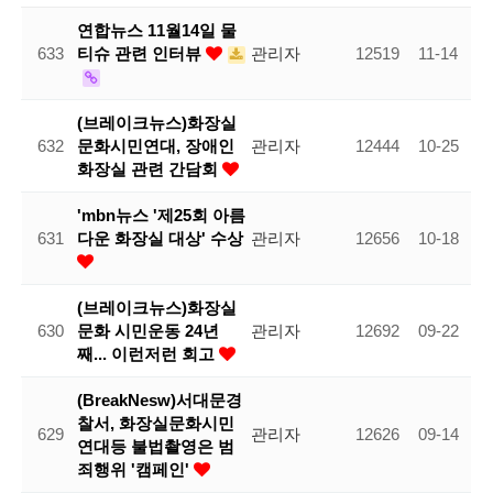
연합뉴스 11월14일 물
633
티슈 관련 인터뷰
관리자
12519
11-14
(브레이크뉴스)화장실
632
문화시민연대, 장애인
관리자
12444
10-25
화장실 관련 간담회
'mbn뉴스 '제25회 아름
631
다운 화장실 대상' 수상
관리자
12656
10-18
(브레이크뉴스)화장실
630
문화 시민운동 24년
관리자
12692
09-22
째... 이런저런 회고
(BreakNesw)서대문경
찰서, 화장실문화시민
629
관리자
12626
09-14
연대등 불법촬영은 범
죄행위 '캠페인'