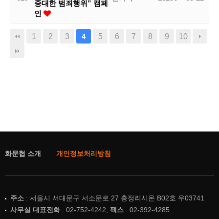
중대한 범죄행위” 캠페
인
1
2
3
5
6
7
8
9
10
4
화문협 소개
개인정보처리방침
주소
: 서울시 서대문구 서소문로 27 충정리시온 B02호 우03741
사무실 대표전화
: 02-752-4242,
팩스
: 02-392-4285