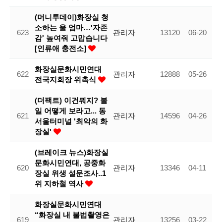
(머니투데이)화장실 청
소하는 울 엄마…'자존
623
관리자
13120
06-20
감' 높여줘 고맙습니다
[인류애 충전소]
화장실문화시민연대
622
관리자
12888
05-26
전국지회장 위촉식
(더팩트) 이건뭐지? 볼
일 어떻게 보라고... 동
621
관리자
14596
04-26
서울터미널 '최악의 화
장실'
(브레이크 뉴스)화장실
문화시민연대, 공중화
620
관리자
13346
04-11
장실 위생 설문조사..1
위 지하철 역사
화장실문화시민연대
“화장실 내 불법촬영은
619
관리자
13256
03-22