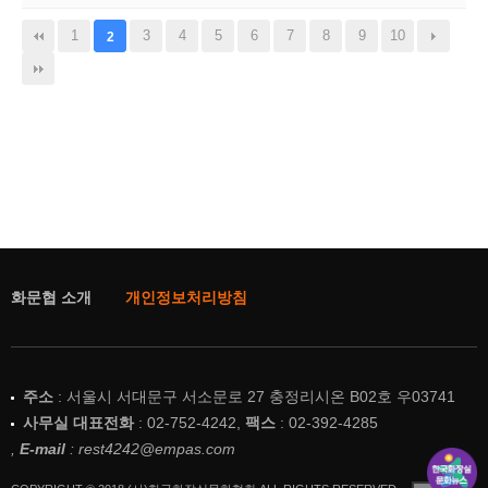
1
3
4
5
6
7
8
9
10
2
화문협 소개
개인정보처리방침
주소
: 서울시 서대문구 서소문로 27 충정리시온 B02호 우03741
사무실 대표전화
: 02-752-4242,
팩스
: 02-392-4285
,
E-mail
: rest4242@empas.com