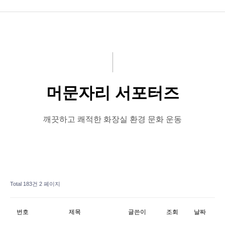
공지사항
화문협소개
관리인교육
머문자리 서포터즈
시상관련
품질인증
깨끗하고 쾌적한 화장실 환경 문화 운동
게시판 신청
Total 183건
2 페이지
번호
제목
글쓴이
조회
날짜