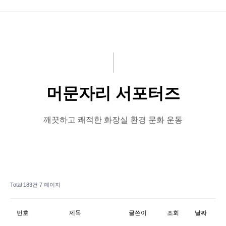
공지사항
화문협소개
관리인교육
머문자리 서포터즈
시상관련
품질인증
깨끗하고 쾌적한 화장실 환경 문화 운동
게시판 신청
Total 183건
7 페이지
번호
제목
글쓴이
조회
날짜