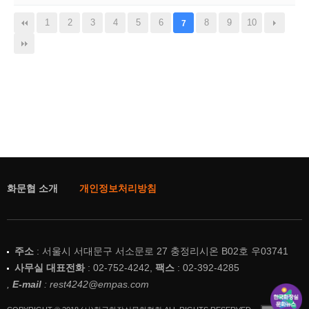
1
2
3
4
5
6
8
9
10
7
화문협 소개
개인정보처리방침
주소
: 서울시 서대문구 서소문로 27 충정리시온 B02호 우03741
사무실 대표전화
: 02-752-4242,
팩스
: 02-392-4285
,
E-mail
: rest4242@empas.com