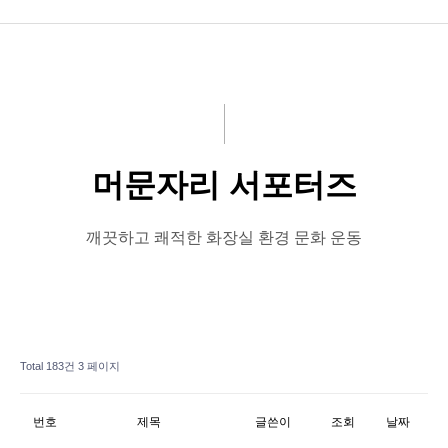
공지사항
화문협소개
관리인교육
머문자리 서포터즈
시상관련
품질인증
깨끗하고 쾌적한 화장실 환경 문화 운동
게시판 신청
Total 183건
3 페이지
번호
제목
글쓴이
조회
날짜