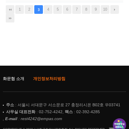
1
2
4
5
6
7
8
9
10
3
화문협 소개
개인정보처리방침
주소
: 서울시 서대문구 서소문로 27 충정리시온 B02호 우03741
사무실 대표전화
: 02-752-4242,
팩스
: 02-392-4285
,
E-mail
: rest4242@empas.com