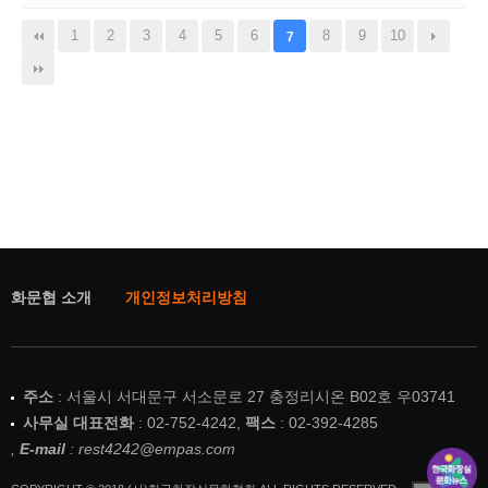
1
2
3
4
5
6
8
9
10
7
화문협 소개
개인정보처리방침
주소
: 서울시 서대문구 서소문로 27 충정리시온 B02호 우03741
사무실 대표전화
: 02-752-4242,
팩스
: 02-392-4285
,
E-mail
: rest4242@empas.com