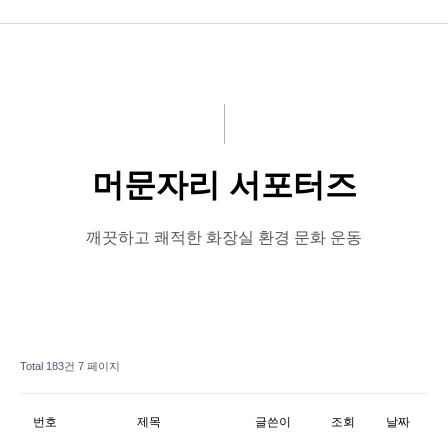
공지사항
화문협소개
관리인교육
머문자리 서포터즈
시상관련
품질인증
깨끗하고 쾌적한 화장실 환경 문화 운동
게시판 신청
Total 183건
7 페이지
번호
제목
글쓴이
조회
날짜