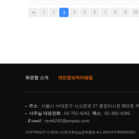
맨끝
1
2
4
5
6
7
8
9
10
3
화문협 소개
개인정보처리방침
주소
: 서울시 서대문구 서소문로 27 충정리시온 B02호 우
사무실 대표전화
: 02-752-4242,
팩스
: 02-392-4285
,
E-mail
: rest4242@empas.com
COPYRIGHT © 2018 (사)한국화장실문화협회 ALL RIGHTS RESERVED.