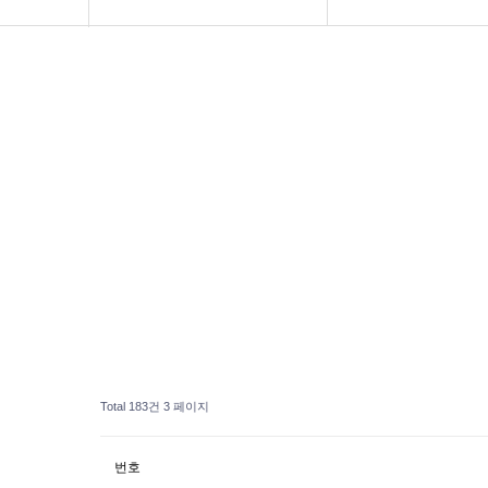
공지사항
화문협소개
관리인교육
시상관련
품질인증
게시판 신청
Total 183건
3 페이지
번호