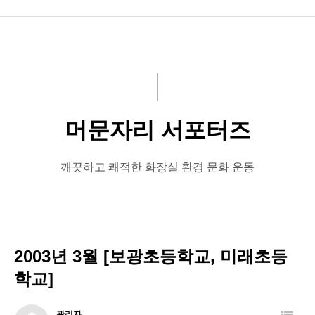
공지사항
화문협소개
관리인교육
머문자리 서포터즈
시상관련
품질인증
깨끗하고 쾌적한 화장실 환경 문화 운동
게시판 신청
2003년 3월 [보광초등학교, 미래초등
학교]
관리자