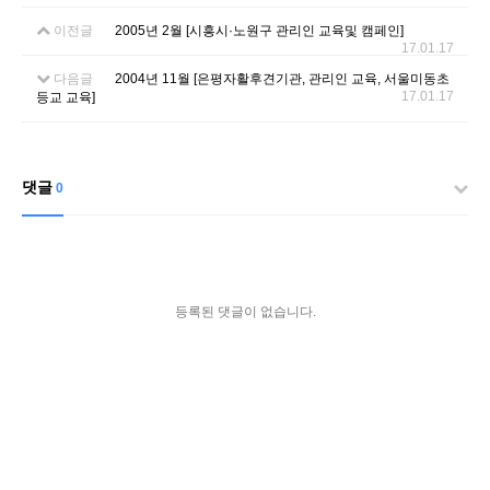
이전글
2005년 2월 [시흥시·노원구 관리인 교육및 캠페인]
17.01.17
다음글
2004년 11월 [은평자활후견기관, 관리인 교육, 서울미동초
17.01.17
등교 교육]
댓글
0
등록된 댓글이 없습니다.