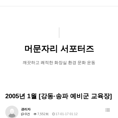
공지사항
화문협소개
관리인교육
머문자리 서포터즈
시상관련
품질인증
깨끗하고 쾌적한 화장실 환경 문화 운동
게시판 신청
2005년 1월 [강동·송파 예비군 교육장]
관리자
0건
7,552회
17-01-17 01:12